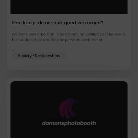
Hoe kun jij de uitvaart goed verzorgen?
Als een diebaar peroon in de omgeving ovelijdt gaat iedereen
hier anders mee om. De ene persoon heeft het er
...
Society / Relationships