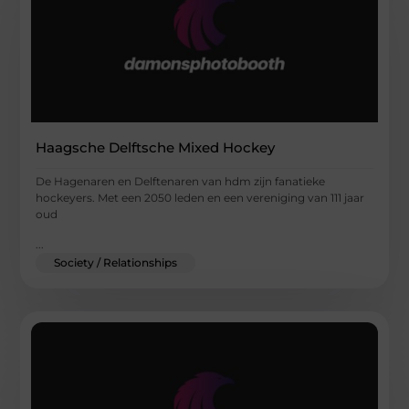
Haagsche Delftsche Mixed Hockey
De Hagenaren en Delftenaren van hdm zijn fanatieke
hockeyers. Met een 2050 leden en een vereniging van 111 jaar
oud
...
Society / Relationships