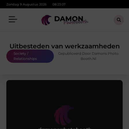
Zondag 9 Augustus 2026
08:23:08
Uitbesteden van werkzaamheden
Society /
Gepubliceerd Door Damons Photo
Relationships
Booth.nl