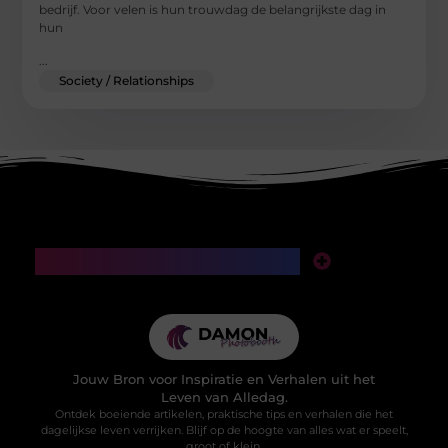
bedrijf. Voor velen is hun trouwdag de belangrijkste dag in
hun
...
Society / Relationships
Main Links
SEO backlinks kopen: een slimme investering of een valkuil voor je website?
Manieren om geld te verdienen met mijn website: van klikken naar klinkende munt
Jouw Bron voor Inspiratie en Verhalen uit het
Leven van Alledag.
Ontdek boeiende artikelen, praktische tips en verhalen die het
dagelijkse leven verrijken. Blijf op de hoogte van alles wat er speelt,
groot of klein.