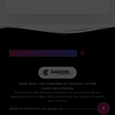
Main Links
SEO backlinks kopen: een slimme investering of een valkuil voor je website?
Manieren om geld te verdienen met mijn website: van klikken naar klinkende munt
Jouw Bron voor Inspiratie en Verhalen uit het
Leven van Alledag.
Ontdek boeiende artikelen, praktische tips en verhalen die het
dagelijkse leven verrijken. Blijf op de hoogte van alles wat er speelt,
groot of klein.
@2025 All Right Reserved. Design by
www.damonsphotobooth.nl.