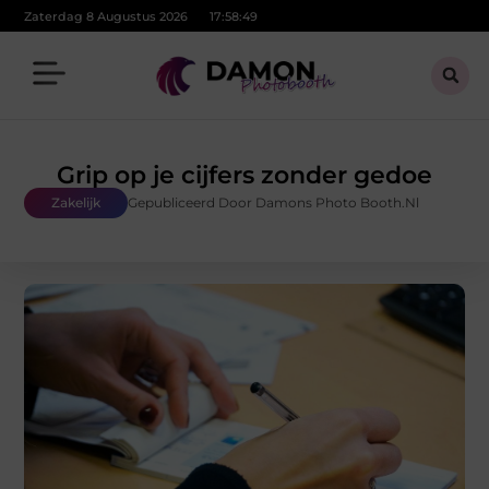
Zaterdag 8 Augustus 2026
17:58:50
Grip op je cijfers zonder gedoe
Zakelijk
Gepubliceerd Door Damons Photo Booth.nl