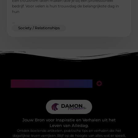
Een trouwfilm laten maken doe je bij een professioneel
bedrijf. Voor velen is hun trouwdag de belangrijkste dag in
hun
...
Society / Relationships
Main Links
SEO backlinks kopen: een slimme investering of een valkuil voor je website?
Manieren om geld te verdienen met mijn website: van klikken naar klinkende munt
Jouw Bron voor Inspiratie en Verhalen uit het
Leven van Alledag.
Ontdek boeiende artikelen, praktische tips en verhalen die het
dagelijkse leven verrijken. Blijf op de hoogte van alles wat er speelt,