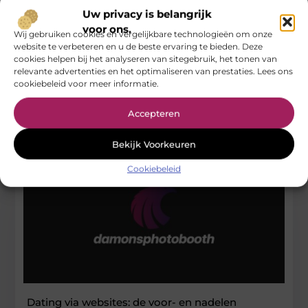
Uw privacy is belangrijk
De bijzondere fotoshoot van de fotograaf uit
Veenendaal
voor ons.
Wij gebruiken cookies en vergelijkbare technologieën om onze
website te verbeteren en u de beste ervaring te bieden. Deze
Ik heb samen met mijn vriend een hele speciale fotoshoot
cookies helpen bij het analyseren van sitegebruik, het tonen van
gedaan met de fotograaf uit Veenendaal. We zijn al meer
relevante advertenties en het optimaliseren van prestaties. Lees ons
cookiebeleid voor meer informatie.
...
Society / Relationships
Accepteren
Bekijk Voorkeuren
Cookiebeleid
Dating via websites: de voor- en nadelen