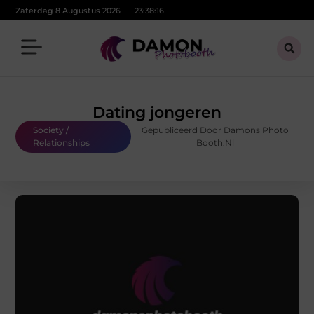
Zaterdag 8 Augustus 2026
23:38:16
Dating jongeren
Society /
Gepubliceerd Door Damons Photo
Relationships
Booth.nl