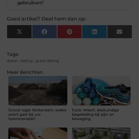
gebruiken?
Goed artikel? Deel hem dan op:
X
Facebook
Pinterest
LinkedIn
Email
(Twitter)
Tags:
daten
,
dating
,
gratis dating
Meer Berichten
Grond regio Rotterdam: welke
Fysio Weert: deskundige
soort past bij uw
begeleiding bij pijn en
tuinrenovatie?
beweging