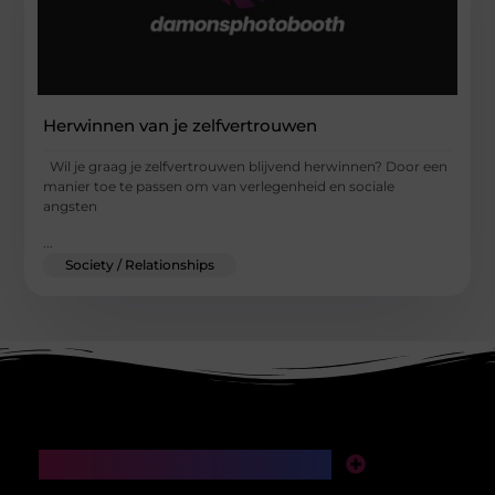
Herwinnen van je zelfvertrouwen
Wil je graag je zelfvertrouwen blijvend herwinnen? Door een
manier toe te passen om van verlegenheid en sociale
angsten
...
Society / Relationships
Main Links
SEO backlinks kopen: een slimme investering of een valkuil voor je website?
Manieren om geld te verdienen met mijn website: van klikken naar klinkende munt