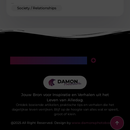
...
Society / Relationships
Main Links
SEO backlinks kopen: een slimme investering of een valkuil voor je website?
Manieren om geld te verdienen met mijn website: van klikken naar klinkende munt
Jouw Bron voor Inspiratie en Verhalen uit het
Leven van Alledag.
Ontdek boeiende artikelen, praktische tips en verhalen die het
dagelijkse leven verrijken. Blijf op de hoogte van alles wat er speelt,
groot of klein.
@2025 All Right Reserved. Design by
www.damonsphotobooth.nl.