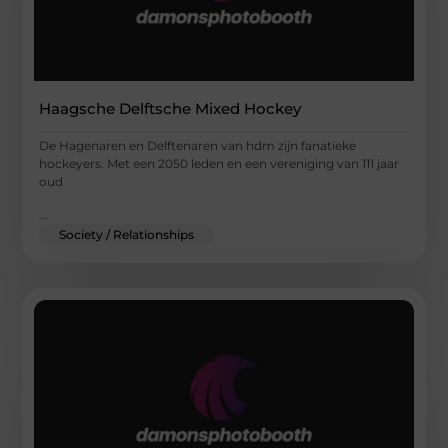
Haagsche Delftsche Mixed Hockey
De Hagenaren en Delftenaren van hdm zijn fanatieke
hockeyers. Met een 2050 leden en een vereniging van 111 jaar
oud
...
Society / Relationships