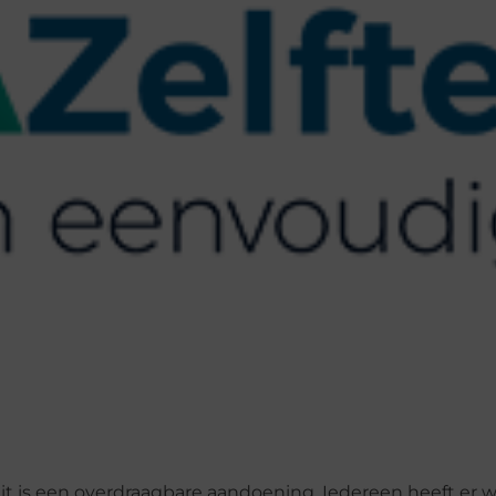
it is een overdraagbare aandoening. Iedereen heeft er 