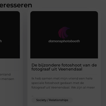
teresseren
De bijzondere fotoshoot van de
fotograaf uit Veenendaal
itenland
Ik heb samen met mijn vriend een hele
de mensen
speciale fotoshoot gedaan met de
fotograaf uit Veenendaal. We zijn al meer
...
Society / Relationships