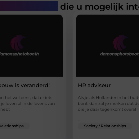
rde artikelen
die u mogelijk in
ouw is veranderd!
HR adviseur
 het wel eens, dat er iets
Als je als Hollander in het bu
 je leven of in de levens van
bent, dan zal je merken dat 
 hebt
die je daar tegenkomt overal
...
Relationships
Society / Relationships