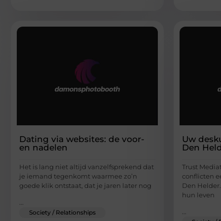
Dating via websites: de voor-
Uw desku
en nadelen
Den Hel
Het is lang niet altijd vanzelfsprekend dat
Trust Media
je iemand tegenkomt waarmee zo’n
conflicten 
goede klik ontstaat, dat je jaren later nog
Den Helder.
hun leven
...
...
Society / Relationships