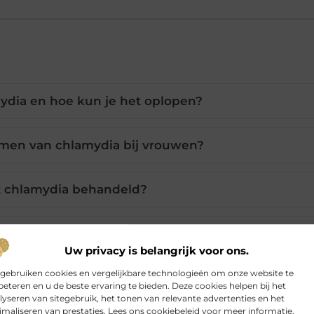
ydia en hoe kun je het oplopen?
men van chlamydia bij vrouwen?
 chlamydia behandeld?
en van onbehandelde chlamydia?
Uw privacy is belangrijk voor ons.
 gebruiken cookies en vergelijkbare technologieën om onze website te
k een chlamydia test doen?
beteren en u de beste ervaring te bieden. Deze cookies helpen bij het
lyseren van sitegebruik, het tonen van relevante advertenties en het
imaliseren van prestaties. Lees ons cookiebeleid voor meer informatie.