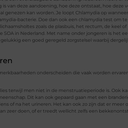
g is van deze aandoening, hoe deze ontstaat, hoe deze
al genezen kan worden. Je loopt Chlamydia op wanneer
mydia-bacterie. Doe dan ook een chlamydia test om te
ichaamsholtes zoals de plasbuis, het rectum, de keel of 
 SOA in Nederland. Met name onder jongeren is het ee
lukkig een goed geregeld zorgstelsel waarbij dergeli
ren
merkbaarheden onderscheiden die vaak worden ervaren 
lies terwijl men niet in de menstruatieperiode is. Ook ka
emeenschap. Dit kan ook gepaard gaan met een branderig
ens of na het urineren. Het kan ook zo zijn dat er meer 
an zeer doen, of er treedt wellicht zelfs een bekkenont