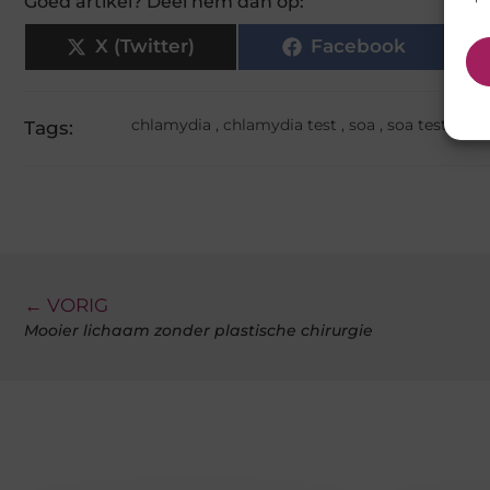
Goed artikel? Deel hem dan op:
X (Twitter)
Facebook
chlamydia
,
chlamydia test
,
soa
,
soa test
,
soa 
Tags:
← VORIG
Mooier lichaam zonder plastische chirurgie