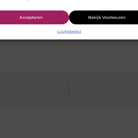
Pinterest
LinkedIn
Accepteren
Bekijk Voorkeuren
Cookiebeleid
test online
,
soa test thuis