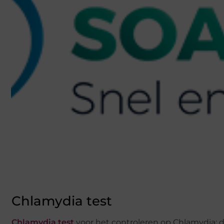
Chlamydia test
Chlamydia test
voor het controleren op Chlamydia: d