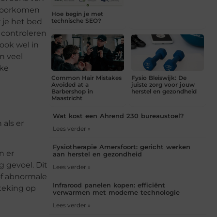
 voorkomen
Hoe begin je met
 je het bed
technische SEO?
 controleren
ook wel in
n veel
jke
Common Hair Mistakes
Fysio Bleiswijk: De
Avoided at a
juiste zorg voor jouw
Barbershop in
herstel en gezondheid
Maastricht
Wat kost een Ahrend 230 bureaustoel?
als er
Lees verder »
Fysiotherapie Amersfoort: gericht werken
n er
aan herstel en gezondheid
 gevoel. Dit
Lees verder »
of abnormale
Infrarood panelen kopen: efficiënt
steking op
verwarmen met moderne technologie
Lees verder »