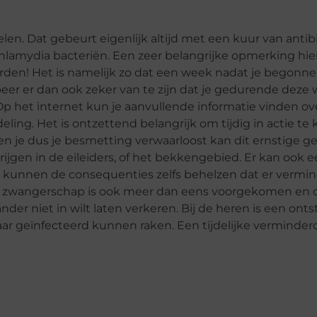
n. Dat gebeurt eigenlijk altijd met een kuur van antibi
lamydia bacteriën. Een zeer belangrijke opmerking hierb
worden! Het is namelijk zo dat een week nadat je begon
beer er dan ook zeker van te zijn dat je gedurende deze
 het internet kun je aanvullende informatie vinden ov
ing. Het is ontzettend belangrijk om tijdig in actie te
 en je dus je besmetting verwaarloost kan dit ernstige g
jgen in de eileiders, of het bekkengebied. Er kan ook 
jk kunnen de consequenties zelfs behelzen dat er vermi
e zwangerschap is ook meer dan eens voorgekomen en oo
ander niet in wilt laten verkeren. Bij de heren is een ont
aar geïnfecteerd kunnen raken. Een tijdelijke verminder