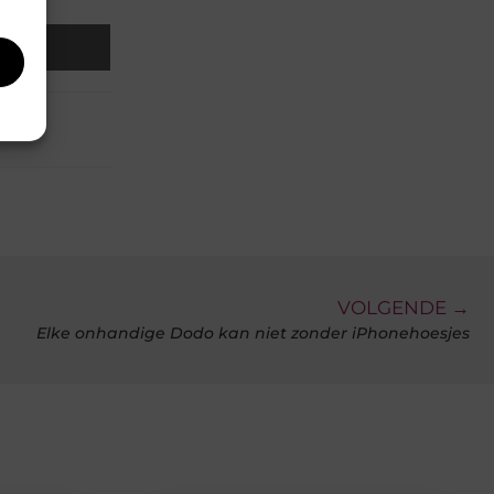
Email
VOLGENDE →
Elke onhandige Dodo kan niet zonder iPhonehoesjes