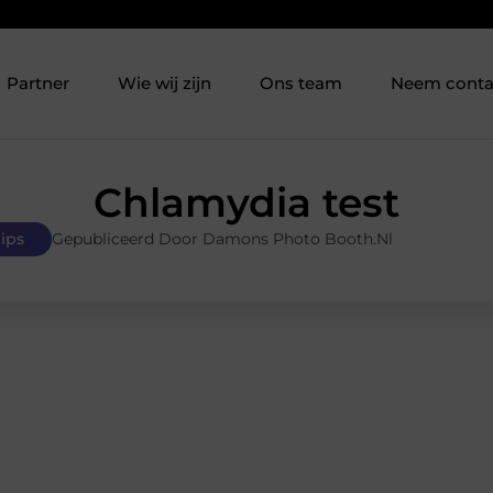
Partner
Wie wij zijn
Ons team
Neem conta
Chlamydia test
hips
Gepubliceerd Door Damons Photo Booth.nl