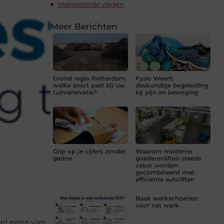
Veelgestelde vragen
Meer Berichten
Grond regio Rotterdam:
Fysio Weert:
welke soort past bij uw
deskundige begeleiding
tuinrenovatie?
bij pijn en beweging
Grip op je cijfers zonder
Waarom moderne
gedoe
goederenliften steeds
vaker worden
gecombineerd met
efficiënte autoliften
Baak werkschoenen
voor nat werk
wel eens van