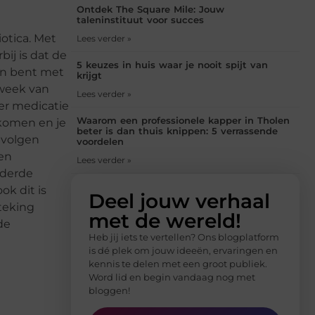
Ontdek The Square Mile: Jouw
taleninstituut voor succes
otica. Met
Lees verder »
ij is dat de
5 keuzes in huis waar je nooit spijt van
nen bent met
krijgt
 week van
Lees verder »
er medicatie
Waarom een professionele kapper in Tholen
 komen en je
beter is dan thuis knippen: 5 verrassende
evolgen
voordelen
een
Lees verder »
nderde
k dit is
Deel jouw verhaal
steking
met de wereld!
de
Heb jij iets te vertellen? Ons blogplatform
is dé plek om jouw ideeën, ervaringen en
kennis te delen met een groot publiek.
Word lid en begin vandaag nog met
bloggen!