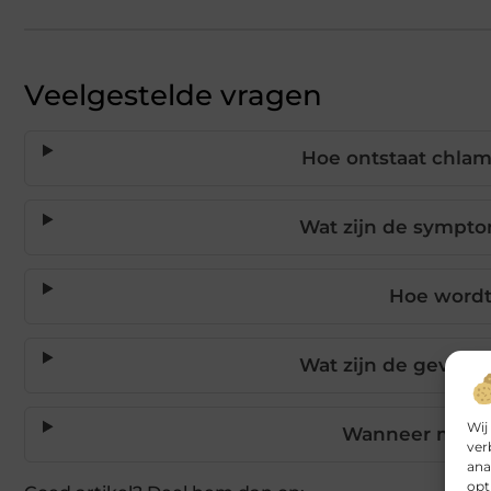
Veelgestelde vragen
Hoe ontstaat chlam
Wat zijn de sympto
Hoe wordt
Wat zijn de gevolg
Wij
Wanneer moet i
ver
ana
opt