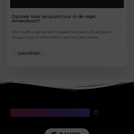
Opzoek naar acupunctuur in de regio
Amersfoort?
Dan hoeft u niet verder te zoeken en bent u bij de beste
acupunctuur in Amersfoort, aan het juiste adres.
...
Gezondheid
Main Links
SEO backlinks kopen: een slimme investering of een valkuil voor je website?
Manieren om geld te verdienen met mijn website: van klikken naar klinkende munt