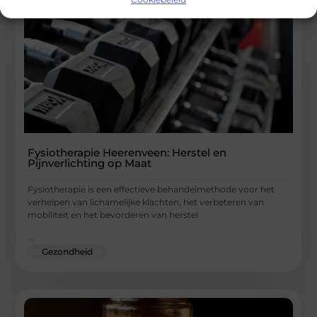
Fysiotherapie Heerenveen: Herstel en
Pijnverlichting op Maat
Fysiotherapie is een effectieve behandelmethode voor het
verhelpen van lichamelijke klachten, het verbeteren van
mobiliteit en het bevorderen van herstel
...
Gezondheid