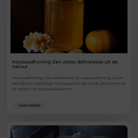
Koolzaadhoning: Een zoete delicatesse uit de
natuur
Koolzaadhoning, ook wel bekend als raapzaadhoning, is een
heerlijke en veelzijdige honingvariant die wordt gewonnen uit
de nectar van koolzaadbloemen.
...
Gezondheid