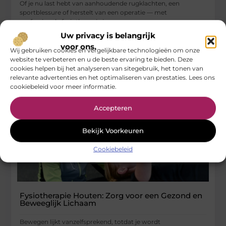
Of je nu last hebt van aanhoudende rugklachten, een
sportblessure of herstelt van een operatie — met
professionele fysiotherapie in
Uw privacy is belangrijk
...
voor ons.
Gezondheid
Wij gebruiken cookies en vergelijkbare technologieën om onze
website te verbeteren en u de beste ervaring te bieden. Deze
cookies helpen bij het analyseren van sitegebruik, het tonen van
relevante advertenties en het optimaliseren van prestaties. Lees ons
cookiebeleid voor meer informatie.
Accepteren
Bekijk Voorkeuren
Cookiebeleid
Fysiotherapie Houten: Zorg voor een Gezond en
Beweeglijk Lichaam
Bewegen lijkt vanzelfsprekend, totdat je wordt