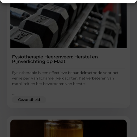
Fysiotherapie Heerenveen: Herstel en
Pijnverlichting op Maat
Fysiotherapie is een effectieve behandelmethode voor het
verhelpen van lichamelijke klachten, het verbeteren van
mobiliteit en het bevorderen van herstel
...
Gezondheid