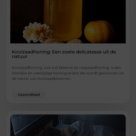
Koolzaadhoning: Een zoete delicatesse uit de
natuur
Koolzaadhoning, ook wel bekend als raapzaadhoning, is een
heerlijke en veelzijdige honingvariant die wordt gewonnen uit
de nectar van koolzaadbloemen.
...
Gezondheid