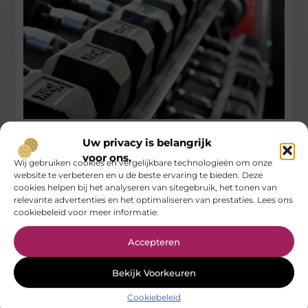
Fysiotherapie Hilversum: Jouw Partner in Herstel
Uw privacy is belangrijk
en Beweging
voor ons.
Wij gebruiken cookies en vergelijkbare technologieën om onze
Wanneer pijn of blessures je bewegingsvrijheid beperken, is
website te verbeteren en u de beste ervaring te bieden. Deze
professionele hulp onmisbaar. Gelukkig kun je vertrouwen op
cookies helpen bij het analyseren van sitegebruik, het tonen van
de deskundigheid van fysiotherapie
relevante advertenties en het optimaliseren van prestaties. Lees ons
cookiebeleid voor meer informatie.
...
Gezondheid
Accepteren
Bekijk Voorkeuren
Cookiebeleid