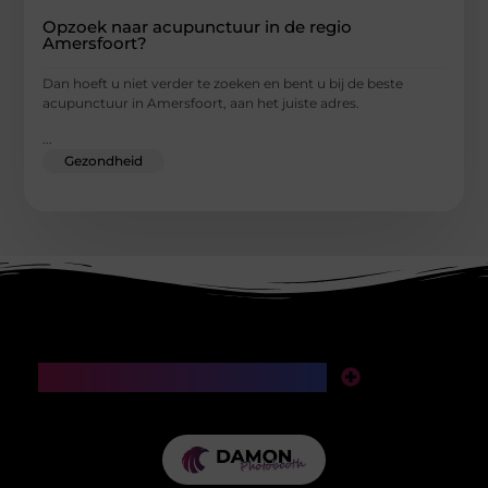
Opzoek naar acupunctuur in de regio
Amersfoort?
Dan hoeft u niet verder te zoeken en bent u bij de beste
acupunctuur in Amersfoort, aan het juiste adres.
...
Gezondheid
Main Links
SEO backlinks kopen: een slimme investering of een valkuil voor je website?
Manieren om geld te verdienen met mijn website: van klikken naar klinkende munt