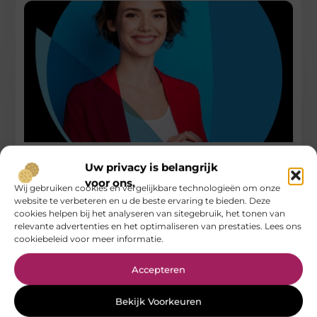
Efficiënte administratie voor de GGZ met de EPD
Uw privacy is belangrijk
software van HCI
voor ons.
Wij gebruiken cookies en vergelijkbare technologieën om onze
Wat zijn de belangrijkste functionaliteiten van de EPD GGZ
website te verbeteren en u de beste ervaring te bieden. Deze
software van HCI GGZ? De boekhoudsoftware GGZ van HCI
cookies helpen bij het analyseren van sitegebruik, het tonen van
GGZ biedt
relevante advertenties en het optimaliseren van prestaties. Lees ons
cookiebeleid voor meer informatie.
...
Zorg
Accepteren
Bekijk Voorkeuren