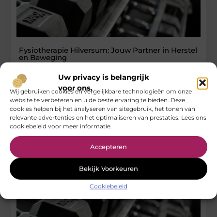
Fysiotherapie Hilversum: Jouw Partner in Herstel
en Beweging
Wanneer pijn of blessures je bewegingsvrijheid beperken, is
Uw privacy is belangrijk
professionele hulp onmisbaar. Gelukkig kun je vertrouwen op
voor ons.
Wij gebruiken cookies en vergelijkbare technologieën om onze
de deskundigheid van fysiotherapie
website te verbeteren en u de beste ervaring te bieden. Deze
...
cookies helpen bij het analyseren van sitegebruik, het tonen van
relevante advertenties en het optimaliseren van prestaties. Lees ons
Gezondheid
cookiebeleid voor meer informatie.
Accepteren
Bekijk Voorkeuren
Cookiebeleid