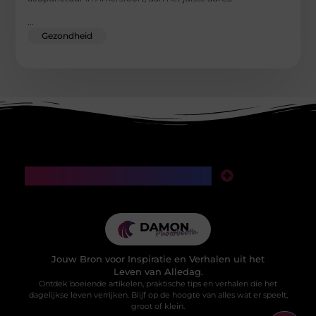
...
Gezondheid
Main Links
SEO backlinks kopen: een slimme investering of een valkuil voor je website?
Manieren om geld te verdienen met mijn website: van klikken naar klinkende munt
Jouw Bron voor Inspiratie en Verhalen uit het
Leven van Alledag.
Ontdek boeiende artikelen, praktische tips en verhalen die het
dagelijkse leven verrijken. Blijf op de hoogte van alles wat er speelt,
groot of klein.