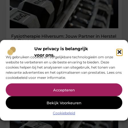
Fysiotherapie Hilversum: Jouw Partner in Herstel
en Beweging
Uw privacy is belangrijk
Wanneer pijn of blessures je bewegingsvrijheid beperken, is
voor ons.
professionele hulp onmisbaar. Gelukkig kun je vertrouwen op
Wij gebruiken cookies en vergelijkbare technologieën om onze
de deskundigheid van fysiotherapie
website te verbeteren en u de beste ervaring te bieden. Deze
cookies helpen bij het analyseren van sitegebruik, het tonen van
...
relevante advertenties en het optimaliseren van prestaties. Lees ons
Gezondheid
cookiebeleid voor meer informatie.
Accepteren
Bekijk Voorkeuren
Cookiebeleid