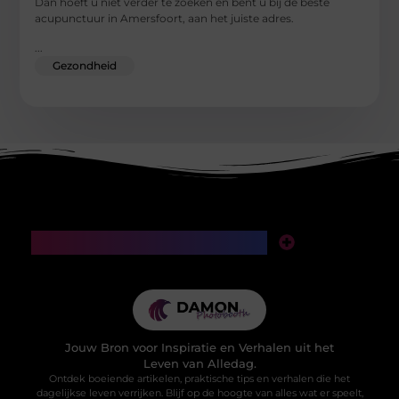
Dan hoeft u niet verder te zoeken en bent u bij de beste
acupunctuur in Amersfoort, aan het juiste adres.
...
Gezondheid
Main Links
SEO backlinks kopen: een slimme investering of een valkuil voor je website?
Manieren om geld te verdienen met mijn website: van klikken naar klinkende munt
Jouw Bron voor Inspiratie en Verhalen uit het
Leven van Alledag.
Ontdek boeiende artikelen, praktische tips en verhalen die het
dagelijkse leven verrijken. Blijf op de hoogte van alles wat er speelt,