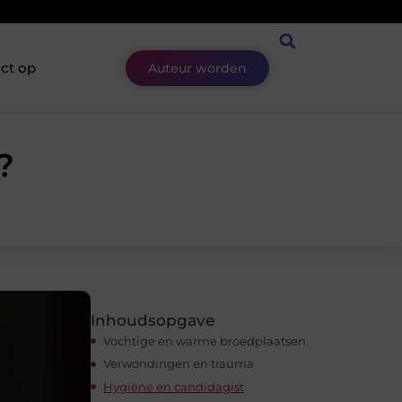
ct op
Auteur worden
?
Inhoudsopgave
Vochtige en warme broedplaatsen
Verwondingen en trauma
Hygiëne en candidagist