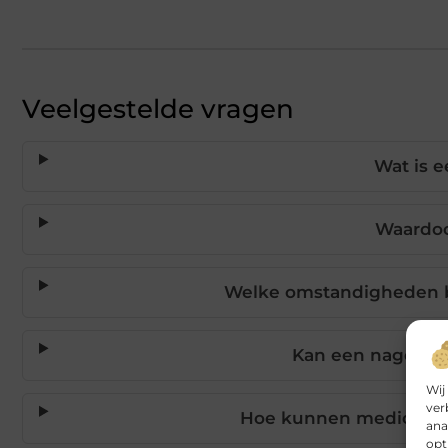
Veelgestelde vragen
Wat is e
Waardoor
Welke omstandigheden b
Kan een nagelble
Wij
ver
Hoe kunnen medicijnen
ana
opt