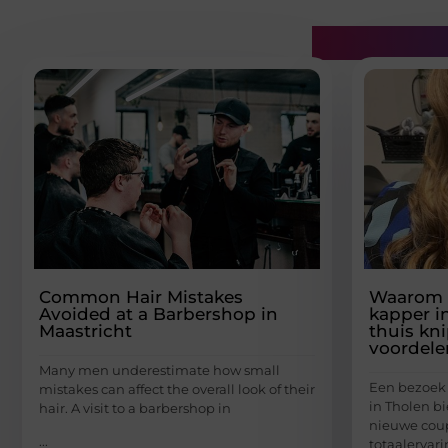
Gerelatee
Common Hair Mistakes
Waarom e
Avoided at a Barbershop in
kapper i
Maastricht
thuis kn
voordele
Many men underestimate how small
Een bezoek 
mistakes can affect the overall look of their
in Tholen b
hair. A visit to a barbershop in
nieuwe coup
...
totaalervari