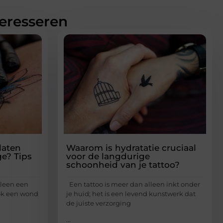
teresseren
laten
Waarom is hydratatie cruciaal
ge? Tips
voor de langdurige
schoonheid van je tattoo?
lleen een
Een tattoo is meer dan alleen inkt onder
ok een wond
je huid; het is een levend kunstwerk dat
de juiste verzorging
...