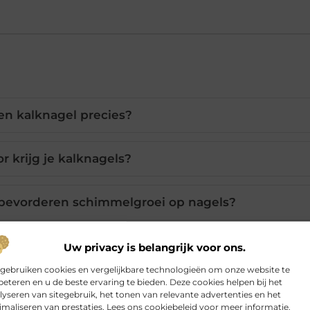
en kalknagel precies?
 krijg je kalknagels?
evorderen schimmelgroei op nagels?
ssure kalknagels veroorzaken?
Uw privacy is belangrijk voor ons.
 gebruiken cookies en vergelijkbare technologieën om onze website te
beteren en u de beste ervaring te bieden. Deze cookies helpen bij het
 het risico op kalknagels verhogen?
lyseren van sitegebruik, het tonen van relevante advertenties en het
imaliseren van prestaties. Lees ons cookiebeleid voor meer informatie.