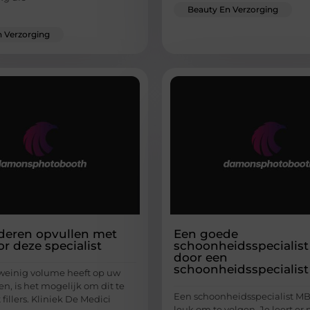
Beauty En Verzorging
 Verzorging
deren opvullen met
Een goede
oor deze specialist
schoonheidsspecialis
door een
schoonheidsspecialis
weinig volume heeft op uw
n, is het mogelijk om dit te
Een schoonheidsspecialist MB
fillers. Kliniek De Medici
leuk om te volgen. Je leert er