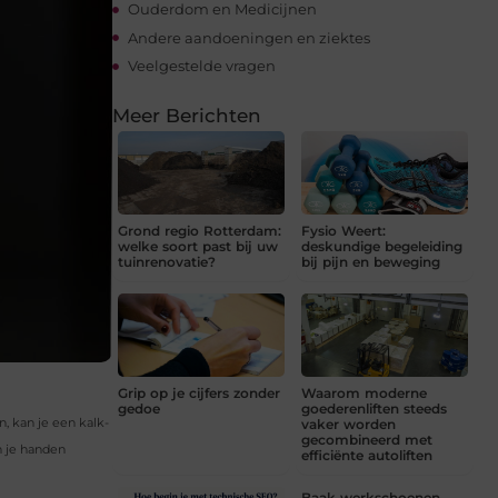
Ouderdom en Medicijnen
Andere aandoeningen en ziektes
Veelgestelde vragen
Meer Berichten
Grond regio Rotterdam:
Fysio Weert:
welke soort past bij uw
deskundige begeleiding
tuinrenovatie?
bij pijn en beweging
Grip op je cijfers zonder
Waarom moderne
gedoe
goederenliften steeds
, kan je een kalk-
vaker worden
gecombineerd met
n je handen
efficiënte autoliften
Baak werkschoenen