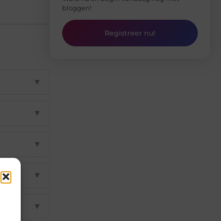
bloggen!
Registreer nu!
▼
▼
▼
▼
▼