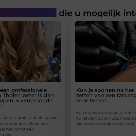
rde artikelen
die u mogelijk in
en professionele
Kun je sporten na het 
n Tholen beter is dan
zetten van een tatoea
ippen: 5 verrassende
voor herstel
n
Een nieuwe tatoeage is niet a
aan een professionele kapper
kunstwerk op je huid, maar o
iedt meer dan alleen een
die goed moet genezen. Veel
e; het vormt een
...
ng die