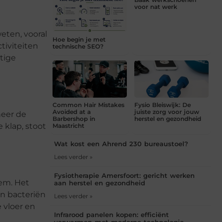
voor nat werk
eten, vooral
Hoe begin je met
tiviteiten
technische SEO?
tige
Common Hair Mistakes
Fysio Bleiswijk: De
Avoided at a
juiste zorg voor jouw
neer de
Barbershop in
herstel en gezondheid
klap, stoot
Maastricht
Wat kost een Ahrend 230 bureaustoel?
Lees verder »
Fysiotherapie Amersfoort: gericht werken
eem. Het
aan herstel en gezondheid
n bacteriën
Lees verder »
 vloer en
Infrarood panelen kopen: efficiënt
verwarmen met moderne technologie