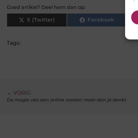
Goed artikel? Deel hem dan op:
X (Twitter)
Facebook
Tags:
← VORIG
De magie van een online rooster: meer dan je denkt