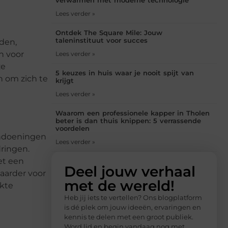
Lees verder »
Ontdek The Square Mile: Jouw
taleninstituut voor succes
den,
n voor
Lees verder »
ze
5 keuzes in huis waar je nooit spijt van
 om zich te
krijgt
Lees verder »
Waarom een professionele kapper in Tholen
beter is dan thuis knippen: 5 verrassende
voordelen
andoeningen
Lees verder »
ringen.
et een
Deel jouw verhaal
aarder voor
met de wereld!
ikte
Heb jij iets te vertellen? Ons blogplatform
is dé plek om jouw ideeën, ervaringen en
kennis te delen met een groot publiek.
Word lid en begin vandaag nog met