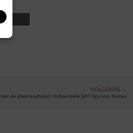
Email
VOLGENDE →
eer de Zoekresultaten: 10 Essentiële SEO Tips voor Succes