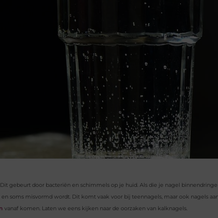
it gebeurt door bacteriën en schimmels op je huid. Als die je nagel binnendringen
er en soms misvormd wordt. Dit komt vaak voor bij teennagels, maar ook nagels aa
on
vanaf komen. Laten we eens kijken naar de oorzaken van kalknagels.