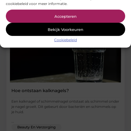
cookiebeleid voor meer informatie.
Accepteren
Bekijk Voorkeuren
Cookiebeleid
Hoe ontstaan kalknagels?
Een kalknagel of schimmelnagel ontstaat als schimmel onder
je nagel groeit. Dit gebeurt door bacteriën en schimmels op
je huid.
...
Beauty En Verzorging