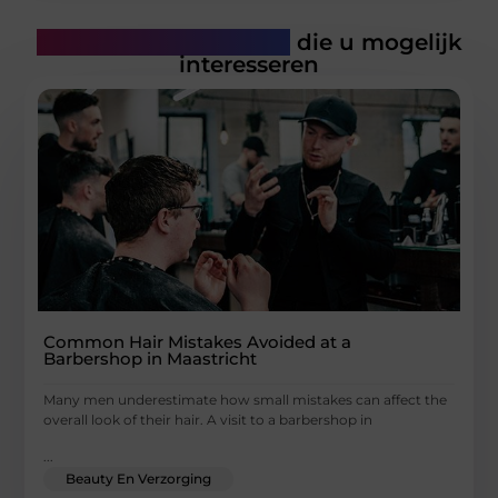
Gerelateerde artikelen
die u mogelijk
interesseren
Common Hair Mistakes Avoided at a
Barbershop in Maastricht
Many men underestimate how small mistakes can affect the
overall look of their hair. A visit to a barbershop in
...
Beauty En Verzorging