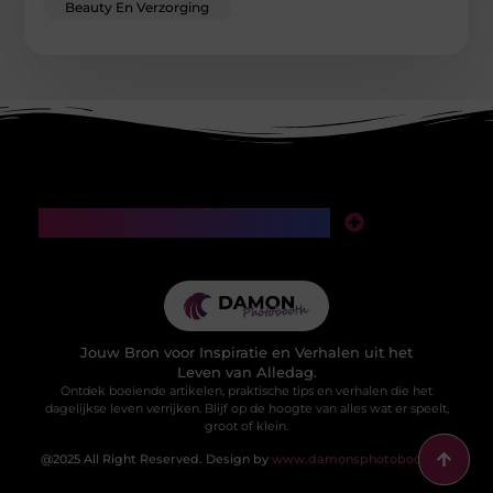
Beauty En Verzorging
Main Links
SEO backlinks kopen: een slimme investering of een valkuil voor je website?
Manieren om geld te verdienen met mijn website: van klikken naar klinkende munt
Jouw Bron voor Inspiratie en Verhalen uit het
Leven van Alledag.
Ontdek boeiende artikelen, praktische tips en verhalen die het
dagelijkse leven verrijken. Blijf op de hoogte van alles wat er speelt,
groot of klein.
@2025 All Right Reserved. Design by
www.damonsphotobooth.nl.