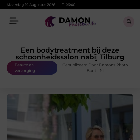
Maandag 10 Augustus 2026
21:06:01
Een bodytreatment bij deze
schoonheidssalon nabij Tilburg
Beauty en
Gepubliceerd Door Damons Photo
verzorging
Booth.nl