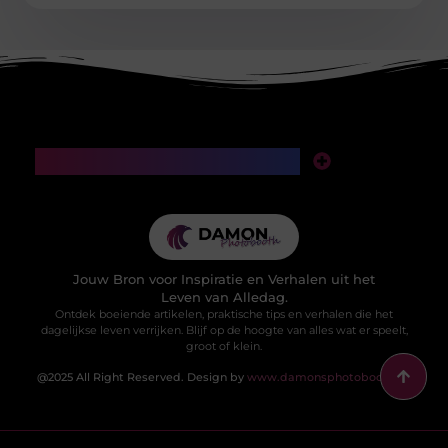
Main Links
SEO backlinks kopen: een slimme investering of een valkuil voor je website?
Manieren om geld te verdienen met mijn website: van klikken naar klinkende munt
Jouw Bron voor Inspiratie en Verhalen uit het
Leven van Alledag.
Ontdek boeiende artikelen, praktische tips en verhalen die het
dagelijkse leven verrijken. Blijf op de hoogte van alles wat er speelt,
groot of klein.
@2025 All Right Reserved. Design by
www.damonsphotobooth.nl.