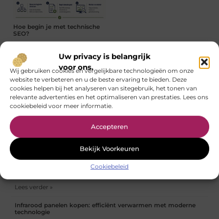
Hoe begin je met technische
SEO?
Uw privacy is belangrijk
voor ons.
Wij gebruiken cookies en vergelijkbare technologieën om onze
website te verbeteren en u de beste ervaring te bieden. Deze
cookies helpen bij het analyseren van sitegebruik, het tonen van
relevante advertenties en het optimaliseren van prestaties. Lees ons
Common Hair Mistakes
Fysio Bleiswijk: De juiste zorg
cookiebeleid voor meer informatie.
Avoided at a Barbershop in
voor jouw herstel en
Maastricht
gezondheid
Accepteren
Wat kost een Ahrend 230 bureaustoel?
Bekijk Voorkeuren
Lees verder »
Cookiebeleid
Fysiotherapie Amersfoort: gericht werken aan herstel en
gezondheid
Lees verder »
Infrarood panelen kopen: efficiënt verwarmen met moderne
technologie