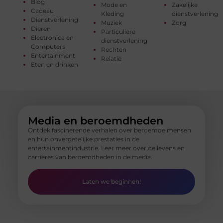
Blog
Mode en
Zakelijke
Cadeau
Kleding
dienstverlening
Dienstverlening
Muziek
Zorg
Dieren
Particuliere
Electronica en
dienstverlening
Computers
Rechten
Entertainment
Relatie
Eten en drinken
Media en beroemdheden
Ontdek fascinerende verhalen over beroemde mensen
en hun onvergetelijke prestaties in de
entertainmentindustrie. Leer meer over de levens en
carrières van beroemdheden in de media.
Laten we beginnen!