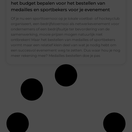
het budget bepalen voor het bestellen van
medailles en sportbekers voor je evenement
Of je nu een sporttoernooi op je lokale voetbal- of hockeyclub
organiseert, een bedrijfstoernooi als netwerkevenement voor
ondernemers of een bedrijfsuitje ter bevordering van de
samenwerking, mooie prijzen mogen natuurlijk niet
ontbreken! Maar het bestellen van medailles of sportbekers
vormt maar een relatief klein deel van wat je nodig hebt om
een succesvol evenement weg te zetten. Dus waar hou je nog
meer rekening mee? Medailles bestellen doe je pas