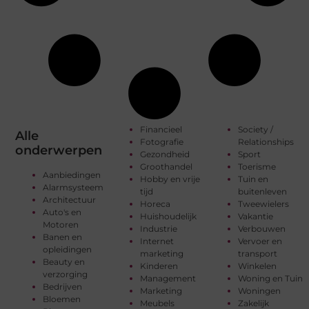
Financieel
Society /
Alle
Fotografie
Relationships
onderwerpen
Gezondheid
Sport
Groothandel
Toerisme
Aanbiedingen
Hobby en vrije
Tuin en
Alarmsysteem
tijd
buitenleven
Architectuur
Horeca
Tweewielers
Auto's en
Huishoudelijk
Vakantie
Motoren
Industrie
Verbouwen
Banen en
Internet
Vervoer en
opleidingen
marketing
transport
Beauty en
Kinderen
Winkelen
verzorging
Management
Woning en Tuin
Bedrijven
Marketing
Woningen
Bloemen
Meubels
Zakelijk