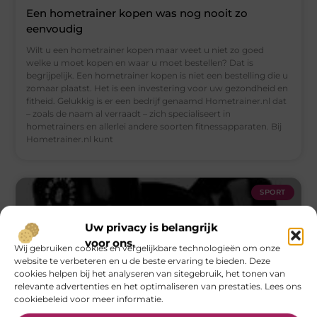
Een hometrainer kopen was nog nooit zo
eenvoudig
Wilt u een hometrainer kopen maar weet u niet zo goed
welke u moet kopen en waar u moet bestellen? Dat is
begrijpelijk. Een hometrainer kopen is niet een bestelling die u
zomaar plaatst. Het is een investering voor uw gezondheid en
fitheid. Gelukkig is er een bedrijf genaamd Hometrainer.nl dat
– zoals de naam al verraadt – zich specialiseert in
hometrainers en allerlei andere soorten fitnessapparaten. Bij
Hometrainer.nl kunt
SPORT
Uw privacy is belangrijk
voor ons.
Wij gebruiken cookies en vergelijkbare technologieën om onze
website te verbeteren en u de beste ervaring te bieden. Deze
cookies helpen bij het analyseren van sitegebruik, het tonen van
relevante advertenties en het optimaliseren van prestaties. Lees ons
cookiebeleid voor meer informatie.