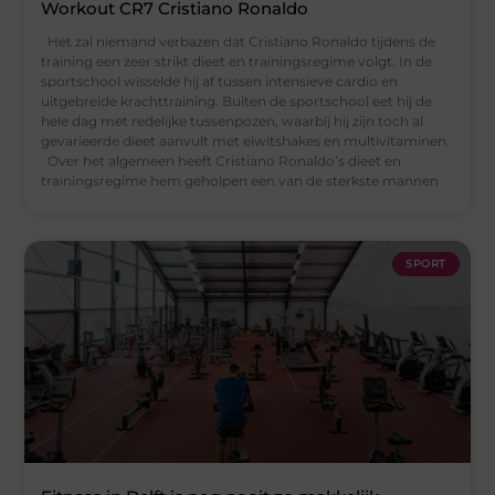
Workout CR7 Cristiano Ronaldo
Het zal niemand verbazen dat Cristiano Ronaldo tijdens de
training een zeer strikt dieet en trainingsregime volgt. In de
sportschool wisselde hij af tussen intensieve cardio en
uitgebreide krachttraining. Buiten de sportschool eet hij de
hele dag met redelijke tussenpozen, waarbij hij zijn toch al
gevarieerde dieet aanvult met eiwitshakes en multivitaminen.
Over het algemeen heeft Cristiano Ronaldo’s dieet en
trainingsregime hem geholpen een van de sterkste mannen
SPORT