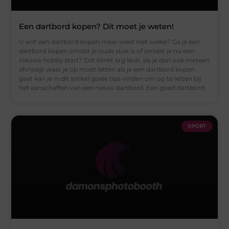
Een dartbord kopen? Dit moet je weten!
U wilt een dartbord kopen maar weet niet welke? Ga je een
dartbord kopen omdat je oude stuk is of omdat je nu een
nieuwe hobby start? Dat klinkt erg leuk, als je dan ook meteen
afvraagt waar je op moet letten als je een dartbord kopen
gaat kan je in dit artikel goeie tips vinden om op te letten bij
het aanschaffen van een nieuw dartbord. Een goed dartbord
SPORT