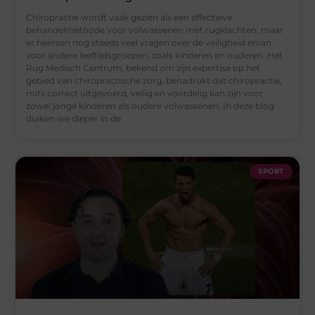
Chiropractie wordt vaak gezien als een effectieve
behandelmethode voor volwassenen met rugklachten, maar
er heersen nog steeds veel vragen over de veiligheid ervan
voor andere leeftijdsgroepen, zoals kinderen en ouderen. Het
Rug Medisch Centrum, bekend om zijn expertise op het
gebied van chiropractische zorg, benadrukt dat chiropractie,
mits correct uitgevoerd, veilig en voordelig kan zijn voor
zowel jonge kinderen als oudere volwassenen. In deze blog
duiken we dieper in de
SPORT