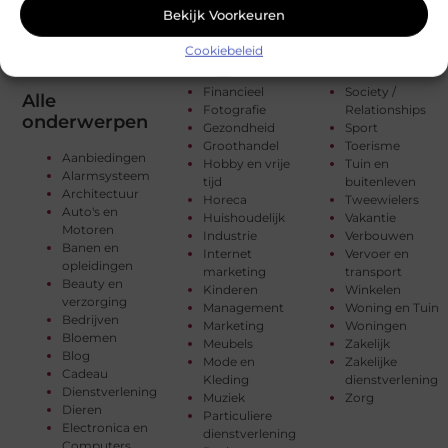
Bekijk Voorkeuren
Cookiebeleid
Financieel
Society /
Alle
Fotografie
Relationships
onderwerpen
Gezondheid
Sport
Groothandel
Toerisme
Aanbiedingen
Hobby en vrije
Tuin en
Alarmsysteem
tijd
buitenleven
Architectuur
Horeca
Tweewielers
Auto's en
Huishoudelijk
Vakantie
Motoren
Industrie
Verbouwen
Banen en
Internet
Vervoer en
opleidingen
marketing
transport
Beauty en
Kinderen
Winkelen
verzorging
Management
Woning en Tuin
Bedrijven
Marketing
Woningen
Bloemen
Meubels
Zakelijk
Blog
Mode en
Zakelijke
Cadeau
Kleding
dienstverlening
Dienstverlening
Muziek
Zorg
Dieren
Particuliere
Electronica en
dienstverlening
Computers