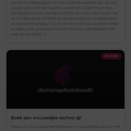
Op uw huwelijksdag moet natuurlijk alles perfect zijn. Zo wilt
u ook ruzies over de muziek voorkomen. Daarom kan het
handig zijn om een fijne dj bruiloft in te huren. Het maakt niet
uit of u een grote of kleine groep uitnodigt op uw bijzondere
en vooral mooie dag. U kunt van te voren doorspreken welke
muziek u wilt, eventueel met afwisseling zodat iedereen het
naar zijn zin heeft. U
MUZIEK
Boek een vrouwelijke techno dj!
Maak van jouw volgende feestje een onvergetelijke avond met