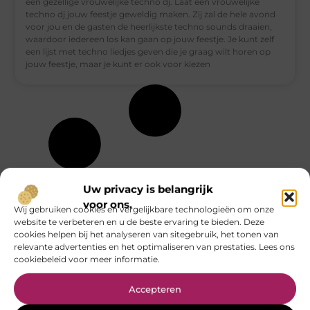
een gezellige vrouwelijke techno dj. Laat een vrouwelijke
techno dj jouw feestje geweldig maken. Zij zal de hele avond
voor jou en de gasten de heerlijkste techno sounds draaien,
waardoor iedereen los kan gaan op jouw feestje. Je kunt zelf
een lijst met techno liedjes geven die je graag wilt horen op
jouw feestje, maar je kunt er ook voor kiezen
Uw privacy is belangrijk
voor ons.
Wij gebruiken cookies en vergelijkbare technologieën om onze
website te verbeteren en u de beste ervaring te bieden. Deze
cookies helpen bij het analyseren van sitegebruik, het tonen van
relevante advertenties en het optimaliseren van prestaties. Lees ons
cookiebeleid voor meer informatie.
Accepteren