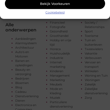
Bekijk Voorkeuren
Cookiebeleid
Financieel
Society /
Alle
Fotografie
Relationships
onderwerpen
Gezondheid
Sport
Groothandel
Toerisme
Aanbiedingen
Hobby en vrije
Tuin en
Alarmsysteem
tijd
buitenleven
Architectuur
Horeca
Tweewielers
Auto's en
Huishoudelijk
Vakantie
Motoren
Industrie
Verbouwen
Banen en
Internet
Vervoer en
opleidingen
marketing
transport
Beauty en
Kinderen
Winkelen
verzorging
Management
Woning en Tuin
Bedrijven
Marketing
Woningen
Bloemen
Meubels
Zakelijk
Blog
Mode en
Zakelijke
Cadeau
Kleding
dienstverlening
Dienstverlening
Muziek
Zorg
Dieren
Particuliere
Electronica en
dienstverlening
Computers