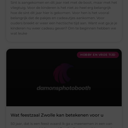
Sint is aangekomen en dit jaar niet met de boot, maar met het
vliegtuig. Voor de kinderen is het niet zo heel erg belangrijk
hoe de sint dit jaar hier is gekomen. Voor hen is het vooral
belangrijk dat de pakjes en cadeautjes aankomen. Voor
ouders breekt er weer een hectische tijd aan. Want wat ga je je
kinderen nu weer cadeau geven? Om te beginnen hebben we
wat leuke
HOBBY EN VRIJE TIJD
Wat feestzaal Zwolle kan betekenen voor u
50 jaar, dat is een feest waard Ik ga u meenemen in een van