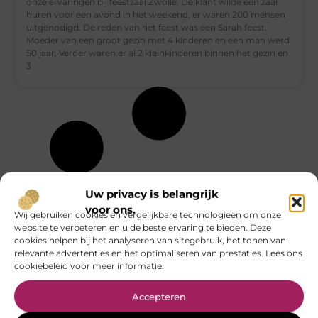
onze ervaringen bij feestzaal Zwolle. De klant wilde een zaal
huren voor een avond in het weekend, er waren 200 mensen
uitgenodigd. De reden van het feest was een Sarah feest.
Moeder van een groot gezin met 4 kinderen en een man werd
50 jaar. Verder waren er al 2 kleinkinderen binnen het gezin en
3
Uw privacy is belangrijk
voor ons.
Wij gebruiken cookies en vergelijkbare technologieën om onze
website te verbeteren en u de beste ervaring te bieden. Deze
cookies helpen bij het analyseren van sitegebruik, het tonen van
relevante advertenties en het optimaliseren van prestaties. Lees ons
cookiebeleid voor meer informatie.
Accepteren