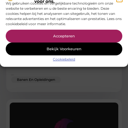
voor ons.
Wij gebruiken cookies en vergelijkbare technologieën om onze
website te verbeteren en u de beste ervaring te bieden. Deze
cookies helpen bij het analyseren van sitegebruik, het tonen van
relevante advertenties en het optimaliseren van prestaties. Lees ons
cookiebeleid voor meer informatie.
Accepteren
Wat is de opleiding jongerencoach?
Bekijk Voorkeuren
De opleiding jongerencoach is ontworpen voor professionals
Cookiebeleid
die jongeren willen ondersteunen bij hun persoonlijke en
sociale ontwikkeling. Deze opleiding richt
...
Banen En Opleidingen