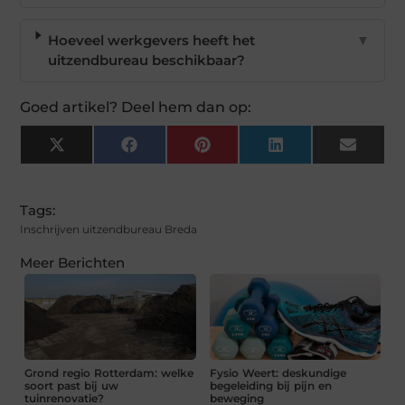
Hoeveel werkgevers heeft het
▼
uitzendbureau beschikbaar?
Goed artikel? Deel hem dan op:
X
Facebook
Pinterest
LinkedIn
Email
(Twitter)
Tags:
Inschrijven uitzendbureau Breda
Meer Berichten
Grond regio Rotterdam: welke
Fysio Weert: deskundige
soort past bij uw
begeleiding bij pijn en
tuinrenovatie?
beweging