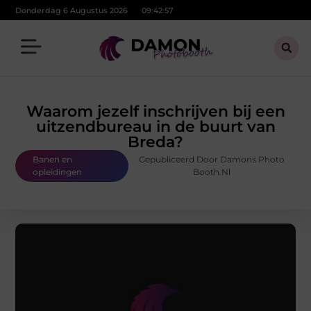
Donderdag 6 Augustus 2026
09:42:58
Waarom jezelf inschrijven bij een
uitzendbureau in de buurt van
Breda?
Banen en
Gepubliceerd Door Damons Photo
opleidingen
Booth.nl