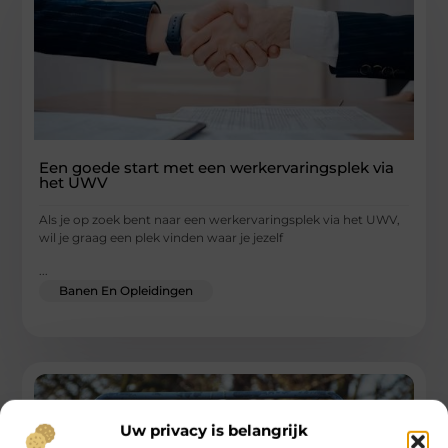
Een goede start met een werkervaringsplek via
het UWV
Als je op zoek bent naar een werkervaringsplek via het UWV,
wil je graag een plek vinden waar je jezelf
...
Banen En Opleidingen
Uw privacy is belangrijk