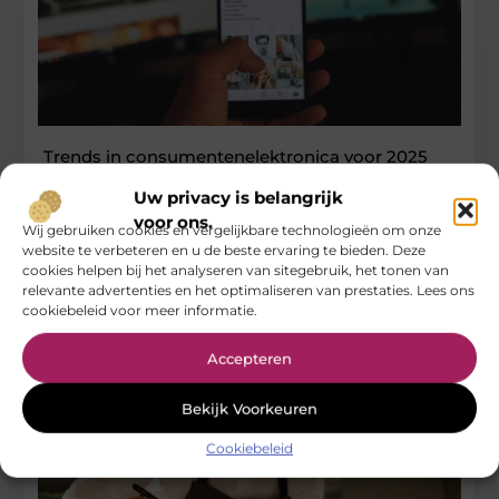
Trends in consumentenelektronica voor 2025
Uw privacy is belangrijk
De wereld van consumentenelektronica is voortdurend in
beweging. Elk jaar worden we verrast door nieuwe innovaties
voor ons.
Wij gebruiken cookies en vergelijkbare technologieën om onze
en technologische doorbraken die
website te verbeteren en u de beste ervaring te bieden. Deze
cookies helpen bij het analyseren van sitegebruik, het tonen van
...
relevante advertenties en het optimaliseren van prestaties. Lees ons
Aanbiedingen
cookiebeleid voor meer informatie.
Accepteren
Bekijk Voorkeuren
Cookiebeleid