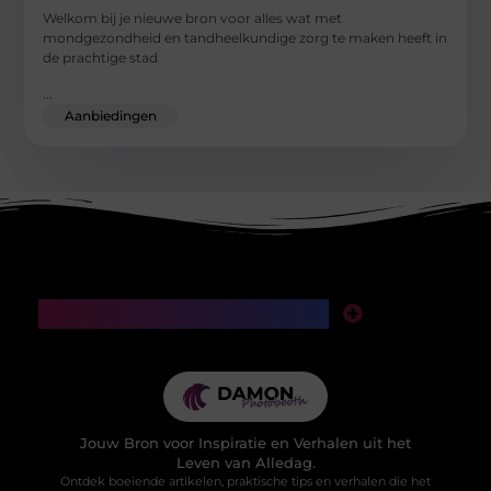
Welkom bij je nieuwe bron voor alles wat met
mondgezondheid en tandheelkundige zorg te maken heeft in
de prachtige stad
...
Aanbiedingen
Main Links
SEO backlinks kopen: een slimme investering of een valkuil voor je website?
Manieren om geld te verdienen met mijn website: van klikken naar klinkende munt
Jouw Bron voor Inspiratie en Verhalen uit het
Leven van Alledag.
Ontdek boeiende artikelen, praktische tips en verhalen die het