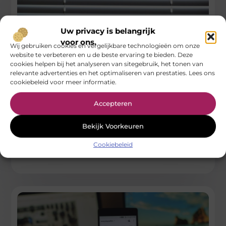
Uw privacy is belangrijk
voor ons.
Wij gebruiken cookies en vergelijkbare technologieën om onze
website te verbeteren en u de beste ervaring te bieden. Deze
cookies helpen bij het analyseren van sitegebruik, het tonen van
relevante advertenties en het optimaliseren van prestaties. Lees ons
Witte houten jaloezieën: tijdloze elegantie voor
cookiebeleid voor meer informatie.
elk interieur
Accepteren
Witte houten jaloezieën zijn een prachtige toevoeging aan elk
interieur. Ze stralen niet alleen tijdloze elegantie uit, maar
bieden ook
Bekijk Voorkeuren
...
Cookiebeleid
Aanbiedingen