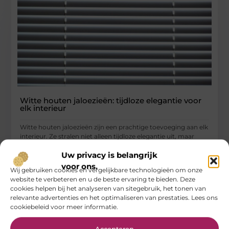
Witte houten jaloezieën: tijdloze elegantie voor
elk interieur
Witte houten jaloezieën zijn een prachtige toevoeging aan elk
interieur. Ze stralen niet alleen tijdloze elegantie uit, maar
bieden ook
Uw privacy is belangrijk
...
voor ons.
Wij gebruiken cookies en vergelijkbare technologieën om onze
Aanbiedingen
website te verbeteren en u de beste ervaring te bieden. Deze
cookies helpen bij het analyseren van sitegebruik, het tonen van
relevante advertenties en het optimaliseren van prestaties. Lees ons
cookiebeleid voor meer informatie.
Accepteren