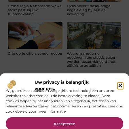
Grond regio Rotterdam: welke
Fysio Weert: deskundige
soort past bij uw
begeleiding bij pijn en
tuinrenovatie?
beweging
Grip op je cijfers zonder gedoe
Waarom moderne
goederenliften steeds vaker
worden gecombineerd met
efficiënte autoliften
Baak werkschoenen voor nat
werk
Uw privacy is belangrijk
voor ons.
Wij gebruiken cookies en vergelijkbare technologieën om onze
website te verbeteren en u de beste ervaring te bieden. Deze
cookies helpen bij het analyseren van sitegebruik, het tonen van
Hoe begin je met technische
relevante advertenties en het optimaliseren van prestaties. Lees ons
SEO?
cookiebeleid voor meer informatie.
Accepteren