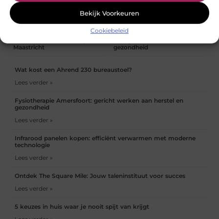
Bekijk Voorkeuren
Cookiebeleid
Common Hair Mistakes
Fysio Bleiswijk: De juiste zorg
Avoided at a Barbershop in
voor jouw herstel en
Maastricht
gezondheid
Wat kost een Ahrend 230 bureaustoel?
Lees verder »
Fysiotherapie Amersfoort: gericht werken aan herstel en
gezondheid
Lees verder »
Infrarood panelen kopen: efficiënt verwarmen met moderne
technologie
Lees verder »
Ontdek The Square Mile: Jouw taleninstituut voor succes
Lees verder »
5 keuzes in huis waar je nooit spijt van krijgt