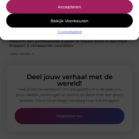
Ontdek The Square Mile: Jouw taleninstituut voor succes
Accepteren
Lees verder »
Bekijk Voorkeuren
5 keuzes in huis waar je nooit spijt van krijgt
Lees verder »
Cookiebeleid
Waarom een professionele kapper in Tholen beter is dan thuis
knippen: 5 verrassende voordelen
Lees verder »
Deel jouw verhaal met de
wereld!
Heb jij iets te vertellen? Ons blogplatform is dé plek om
jouw ideeën, ervaringen en kennis te delen met een groot
publiek. Word lid en begin vandaag nog met bloggen!
Registreer nu!