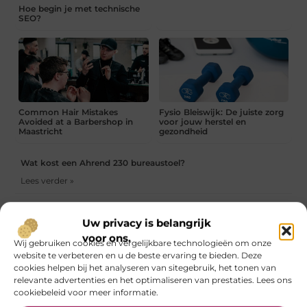
Hoe begin je met technische
SEO?
Common Hair Mistakes
Fysio Bleiswijk: De juiste zorg
Avoided at a Barbershop in
voor jouw herstel en
Maastricht
gezondheid
Wat kost een Ahrend 230 bureaustoel?
Lees verder »
Fysiotherapie Amersfoort: gericht werken aan herstel en
gezondheid
Uw privacy is belangrijk
Lees verder »
voor ons.
Wij gebruiken cookies en vergelijkbare technologieën om onze
website te verbeteren en u de beste ervaring te bieden. Deze
Infrarood panelen kopen: efficiënt verwarmen met moderne
cookies helpen bij het analyseren van sitegebruik, het tonen van
technologie
relevante advertenties en het optimaliseren van prestaties. Lees ons
Lees verder »
cookiebeleid voor meer informatie.