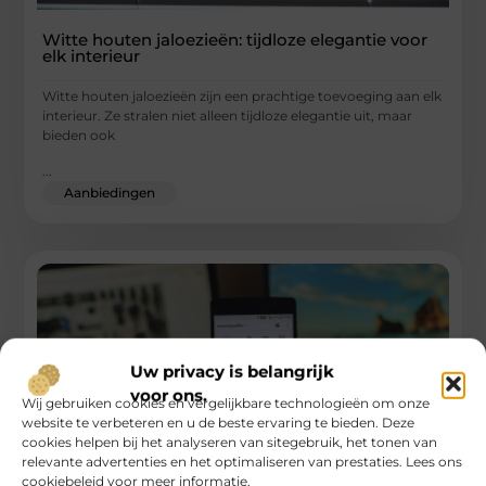
Witte houten jaloezieën: tijdloze elegantie voor
elk interieur
Witte houten jaloezieën zijn een prachtige toevoeging aan elk
interieur. Ze stralen niet alleen tijdloze elegantie uit, maar
bieden ook
...
Aanbiedingen
Uw privacy is belangrijk
voor ons.
Wij gebruiken cookies en vergelijkbare technologieën om onze
website te verbeteren en u de beste ervaring te bieden. Deze
cookies helpen bij het analyseren van sitegebruik, het tonen van
relevante advertenties en het optimaliseren van prestaties. Lees ons
cookiebeleid voor meer informatie.