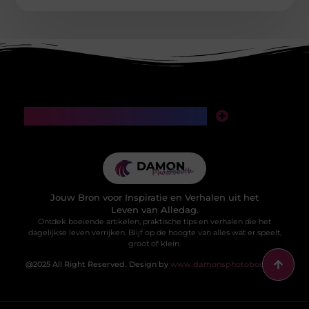
Main Links
SEO backlinks kopen: een slimme investering of een valkuil voor je website?
Manieren om geld te verdienen met mijn website: van klikken naar klinkende munt
Jouw Bron voor Inspiratie en Verhalen uit het
Leven van Alledag.
Ontdek boeiende artikelen, praktische tips en verhalen die het
dagelijkse leven verrijken. Blijf op de hoogte van alles wat er speelt,
groot of klein.
@2025 All Right Reserved. Design by
www.damonsphotobooth.nl.