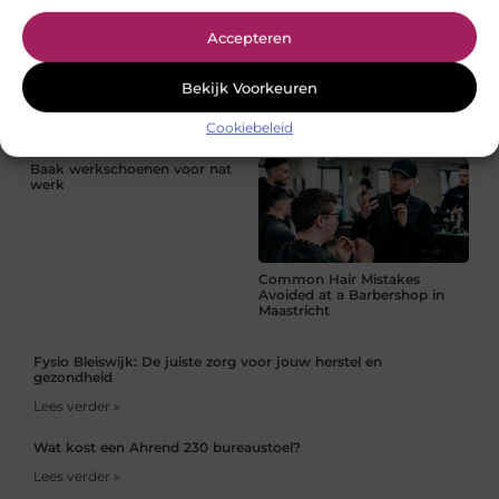
Accepteren
Waarom moderne
Hoe begin je met technische
Bekijk Voorkeuren
goederenliften steeds vaker
SEO?
worden gecombineerd met
efficiënte autoliften
Cookiebeleid
Baak werkschoenen voor nat
werk
Common Hair Mistakes
Avoided at a Barbershop in
Maastricht
Fysio Bleiswijk: De juiste zorg voor jouw herstel en
gezondheid
Lees verder »
Wat kost een Ahrend 230 bureaustoel?
Lees verder »