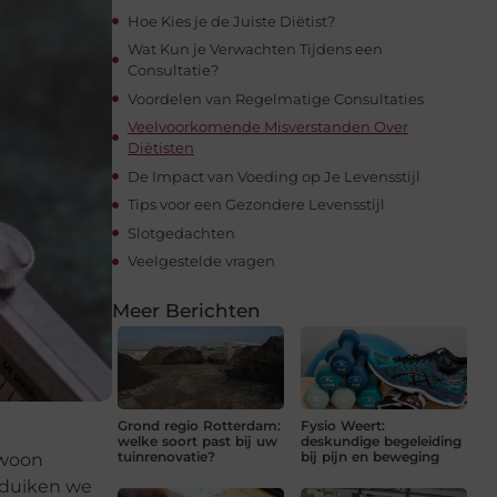
Hoe Kies je de Juiste Diëtist?
Wat Kun je Verwachten Tijdens een
Consultatie?
Voordelen van Regelmatige Consultaties
Veelvoorkomende Misverstanden Over
Diëtisten
De Impact van Voeding op Je Levensstijl
Tips voor een Gezondere Levensstijl
Slotgedachten
Veelgestelde vragen
Meer Berichten
Grond regio Rotterdam:
Fysio Weert:
welke soort past bij uw
deskundige begeleiding
tuinrenovatie?
bij pijn en beweging
ewoon
t duiken we