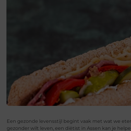
Een gezonde levensstijl begint vaak met wat we eten.
gezonder wilt leven, een diëtist in Assen kan je help