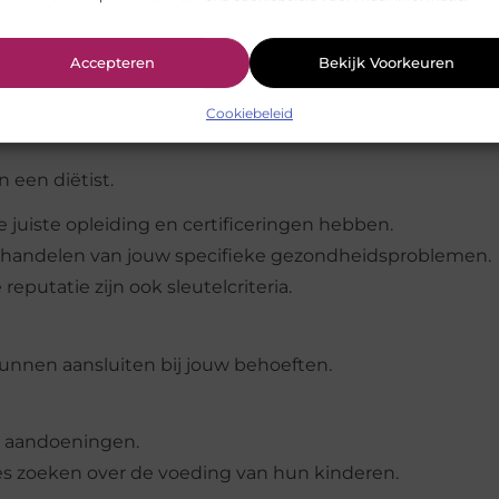
ack kunnen je helpen bij het kiezen van de juiste diëtist.
Accepteren
Bekijk Voorkeuren
Cookiebeleid
n een diëtist.
de juiste opleiding en certificeringen hebben.
t behandelen van jouw specifieke gezondheidsproblemen.
reputatie zijn ook sleutelcriteria.
unnen aansluiten bij jouw behoeften.
 aandoeningen.
ies zoeken over de voeding van hun kinderen.