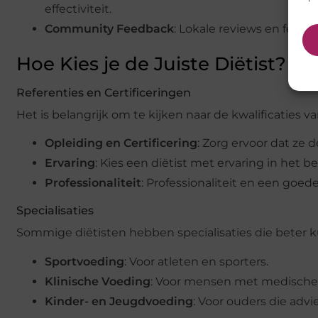
effectiviteit.
Community Feedback
: Lokale reviews en feedb
Hoe Kies je de Juiste Diëtist?
Referenties en Certificeringen
Het is belangrijk om te kijken naar de kwalificaties va
Opleiding en Certificering
: Zorg ervoor dat ze 
Ervaring
: Kies een diëtist met ervaring in he
Professionaliteit
: Professionaliteit en een goede 
Specialisaties
Sommige diëtisten hebben specialisaties die beter k
Sportvoeding
: Voor atleten en sporters.
Klinische Voeding
: Voor mensen met medische
Kinder- en Jeugdvoeding
: Voor ouders die adv