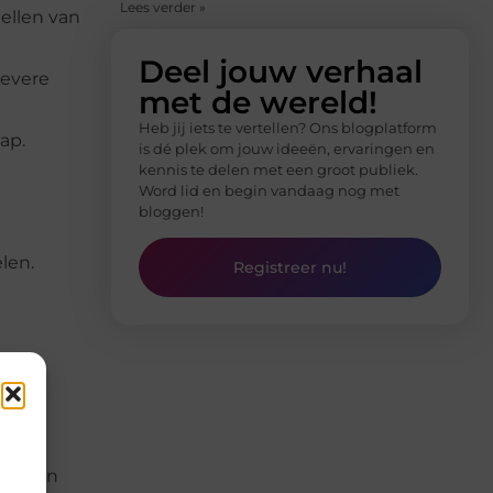
Lees verder »
ellen van
Deel jouw verhaal
ievere
met de wereld!
Heb jij iets te vertellen? Ons blogplatform
ap.
is dé plek om jouw ideeën, ervaringen en
kennis te delen met een groot publiek.
Word lid en begin vandaag nog met
bloggen!
len.
Registreer nu!
tor van