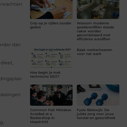
verwachten
Grip op je cijfers zonder
Waarom moderne
gedoe
goederenliften steeds
vaker worden
gecombineerd met
efficiënte autoliften
erder dan
Baak werkschoenen
voor nat werk
 dieet,
Hoe begin je met
technische SEO?
edingsplan
npassingen
Common Hair Mistakes
Fysio Bleiswijk: De
Avoided at a
juiste zorg voor jouw
Barbershop in
herstel en gezondheid
Maastricht
g.