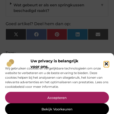
Wat gebeurt er als een springkussen
▼
beschadigd raakt?
Goed artikel? Deel hem dan op:
X
Facebook
Pinterest
LinkedIn
Email
(Twitter)
Tags:
Uw privacy is belangrijk
Meer Berichten
voor ons.
Wij gebruiken cookies en vergelijkbare technologieën om onze
website te verbeteren en u de beste ervaring te bieden. Deze
cookies helpen bij het analyseren van sitegebruik, het tonen van
relevante advertenties en het optimaliseren van prestaties. Lees ons
cookiebeleid voor meer informatie.
Website laten maken
Grond regio Rotterdam: welke
Friesland: een professionele
soort past bij uw
Accepteren
basis voor online groei
tuinrenovatie?
Bekijk Voorkeuren