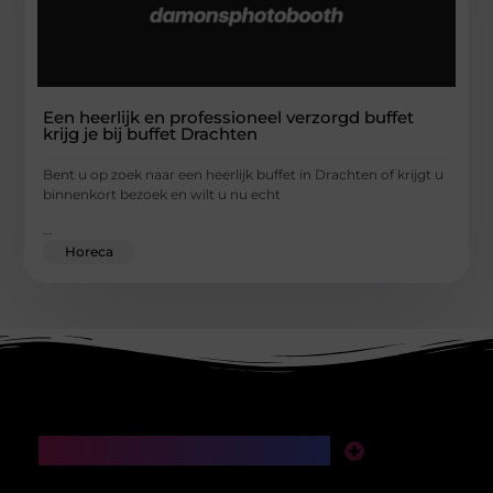
Een heerlijk en professioneel verzorgd buffet
krijg je bij buffet Drachten
Bent u op zoek naar een heerlijk buffet in Drachten of krijgt u
binnenkort bezoek en wilt u nu echt
...
Horeca
Main Links
SEO backlinks kopen: een slimme investering of een valkuil voor je website?
Manieren om geld te verdienen met mijn website: van klikken naar klinkende munt