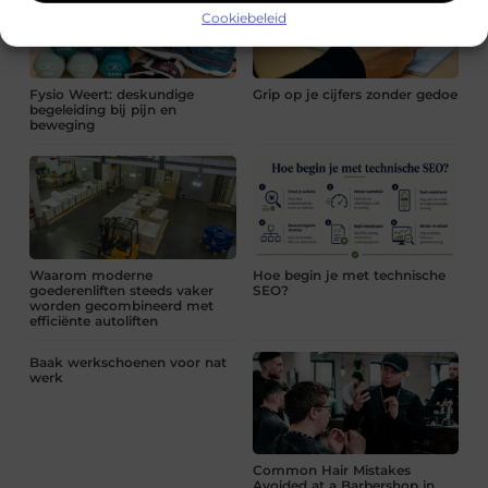
Cookiebeleid
Fysio Weert: deskundige
Grip op je cijfers zonder gedoe
begeleiding bij pijn en
beweging
Waarom moderne
Hoe begin je met technische
goederenliften steeds vaker
SEO?
worden gecombineerd met
efficiënte autoliften
Baak werkschoenen voor nat
werk
Common Hair Mistakes
Avoided at a Barbershop in