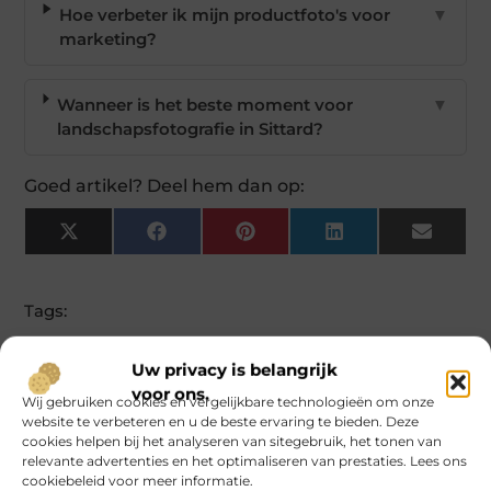
Hoe verbeter ik mijn productfoto's voor
▼
marketing?
Wanneer is het beste moment voor
▼
landschapsfotografie in Sittard?
Goed artikel? Deel hem dan op:
X
Facebook
Pinterest
LinkedIn
Email
(Twitter)
Tags:
Meer Berichten
Uw privacy is belangrijk
voor ons.
Wij gebruiken cookies en vergelijkbare technologieën om onze
website te verbeteren en u de beste ervaring te bieden. Deze
cookies helpen bij het analyseren van sitegebruik, het tonen van
relevante advertenties en het optimaliseren van prestaties. Lees ons
cookiebeleid voor meer informatie.
Grond regio Rotterdam: welke
Fysio Weert: deskundige