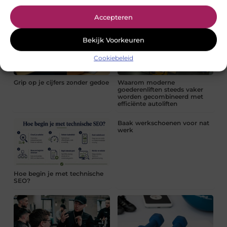
soort past bij uw
begeleiding bij pijn en
tuinrenovatie?
beweging
Accepteren
Bekijk Voorkeuren
Cookiebeleid
Grip op je cijfers zonder gedoe
Waarom moderne
goederenliften steeds vaker
worden gecombineerd met
efficiënte autoliften
Baak werkschoenen voor nat
werk
Hoe begin je met technische
SEO?