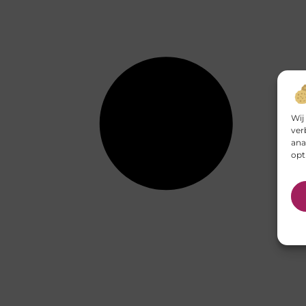
Wij
ver
ana
opt