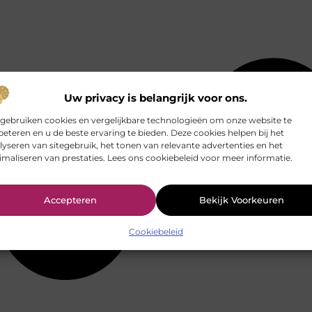
Uw privacy is belangrijk voor ons.
 gebruiken cookies en vergelijkbare technologieën om onze website te
beteren en u de beste ervaring te bieden. Deze cookies helpen bij het
lyseren van sitegebruik, het tonen van relevante advertenties en het
imaliseren van prestaties. Lees ons cookiebeleid voor meer informatie.
Accepteren
Bekijk Voorkeuren
Cookiebeleid