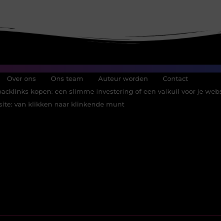
Over ons
Ons team
Auteur worden
Contact
acklinks kopen: een slimme investering of een valkuil voor je web
ite: van klikken naar klinkende munt