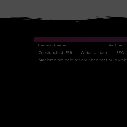
Main Links
Beroemdheden
Uit de Media
Partner
Cookiebeleid (EU)
Website index
SEO b
Manieren om geld te verdienen met mijn webs