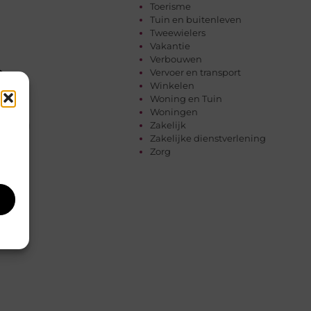
Toerisme
Tuin en buitenleven
Tweewielers
Vakantie
Verbouwen
Vervoer en transport
Winkelen
Woning en Tuin
Woningen
Zakelijk
Zakelijke dienstverlening
Zorg