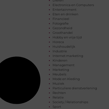
Dieren
Electronica en Computers
Entertainment
Eten en drinken
Financieel
Fotografie
Gezondheid
Groothandel
Hobby en vrije tijd
Horeca
Huishoudelijk
Industrie
Internet marketing
Kinderen
Management
Marketing
Meubels
Mode en Kleding
Muziek
Particuliere dienstverlening
Rechten
Relatie
Society / Relationships
Sport