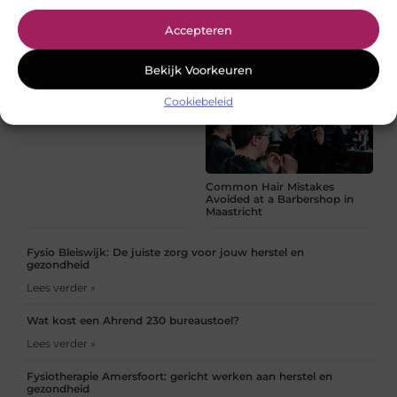
Waarom moderne
Hoe begin je met technische
Accepteren
goederenliften steeds vaker
SEO?
worden gecombineerd met
efficiënte autoliften
Bekijk Voorkeuren
Baak werkschoenen voor nat
Cookiebeleid
werk
Common Hair Mistakes
Avoided at a Barbershop in
Maastricht
Fysio Bleiswijk: De juiste zorg voor jouw herstel en
gezondheid
Lees verder »
Wat kost een Ahrend 230 bureaustoel?
Lees verder »
Fysiotherapie Amersfoort: gericht werken aan herstel en
gezondheid