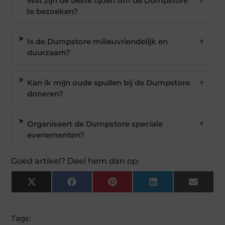
Wat zijn de beste tijden om de Dumpstore
▼
te bezoeken?
Is de Dumpstore milieuvriendelijk en
▼
duurzaam?
Kan ik mijn oude spullen bij de Dumpstore
▼
doneren?
Organiseert de Dumpstore speciale
▼
evenementen?
Goed artikel? Deel hem dan op:
X
Facebook
Pinterest
LinkedIn
Email
(Twitter)
Tags: