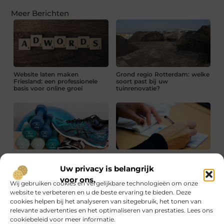
Meer Berichten
Website laten maken
Grond regio Rotterdam: welke
Friesland: een professionele
soort past bij uw
basis voor online groei
tuinrenovatie?
Fysio Weert: deskundige
Grip op je cijfers zonder gedoe
begeleiding bij pijn en
Uw privacy is belangrijk
beweging
voor ons.
Wij gebruiken cookies en vergelijkbare technologieën om onze
website te verbeteren en u de beste ervaring te bieden. Deze
cookies helpen bij het analyseren van sitegebruik, het tonen van
relevante advertenties en het optimaliseren van prestaties. Lees ons
cookiebeleid voor meer informatie.