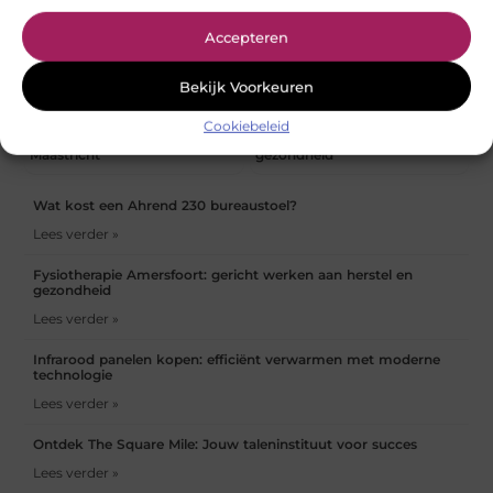
Accepteren
Bekijk Voorkeuren
Common Hair Mistakes
Fysio Bleiswijk: De juiste zorg
Cookiebeleid
Avoided at a Barbershop in
voor jouw herstel en
Maastricht
gezondheid
Wat kost een Ahrend 230 bureaustoel?
Lees verder »
Fysiotherapie Amersfoort: gericht werken aan herstel en
gezondheid
Lees verder »
Infrarood panelen kopen: efficiënt verwarmen met moderne
technologie
Lees verder »
Ontdek The Square Mile: Jouw taleninstituut voor succes
Lees verder »