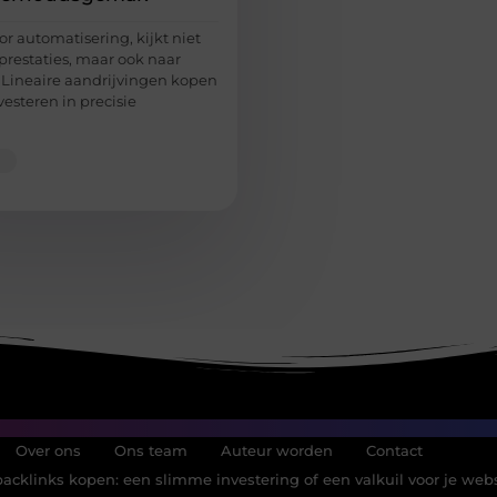
or automatisering, kijkt niet
prestaties, maar ook naar
Lineaire aandrijvingen kopen
esteren in precisie
Over ons
Ons team
Auteur worden
Contact
acklinks kopen: een slimme investering of een valkuil voor je web