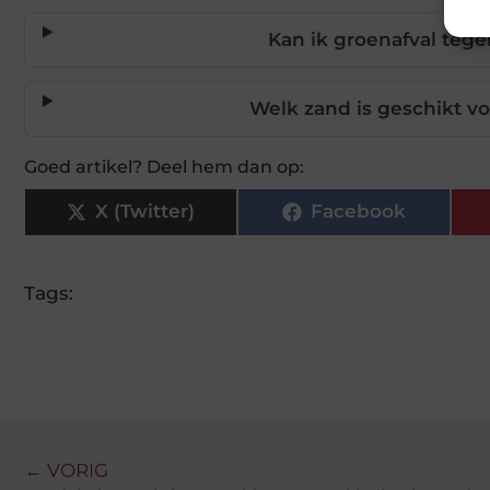
Kan ik groenafval tege
Welk zand is geschikt v
Goed artikel? Deel hem dan op:
X (Twitter)
Facebook
Tags:
← VORIG