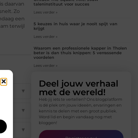
is daarvan
taleninstituut voor succes
nelt. Zo
Lees verder »
andaag een
5 keuzes in huis waar je nooit spijt van
am terwijl
krijgt
Lees verder »
Waarom een professionele kapper in Tholen
beter is dan thuis knippen: 5 verrassende
voordelen
Lees verder »
Deel jouw verhaal
met de wereld!
▼
Heb jij iets te vertellen? Ons blogplatform
is dé plek om jouw ideeën, ervaringen en
▼
kennis te delen met een groot publiek.
Word lid en begin vandaag nog met
bloggen!
▼