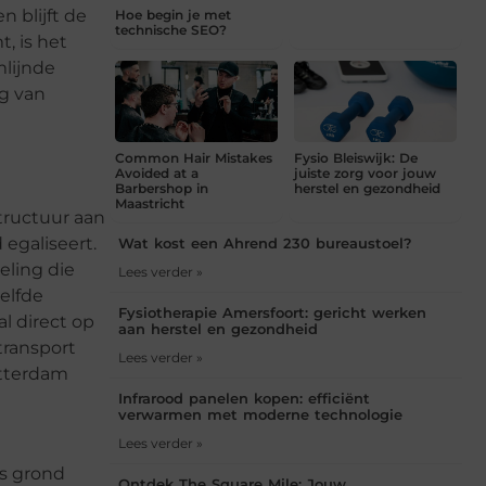
 blijft de
Hoe begin je met
technische SEO?
, is het
mlijnde
g van
Common Hair Mistakes
Fysio Bleiswijk: De
Avoided at a
juiste zorg voor jouw
Barbershop in
herstel en gezondheid
Maastricht
tructuur aan
egaliseert.
Wat kost een Ahrend 230 bureaustoel?
eling die
Lees verder »
elfde
Fysiotherapie Amersfoort: gericht werken
l direct op
aan herstel en gezondheid
transport
Lees verder »
otterdam
Infrarood panelen kopen: efficiënt
verwarmen met moderne technologie
Lees verder »
rs grond
Ontdek The Square Mile: Jouw