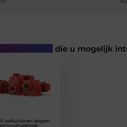
cht
Ee
rde artikelen
die u mogelijk in
oli-reductoren kopen
derhoudsgemak