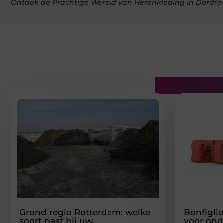
Ontdek de Prachtige Wereld van Herenkleding in Dordre
Gerelatee
Grond regio Rotterdam: welke
Bonfigli
soort past bij uw
voor on