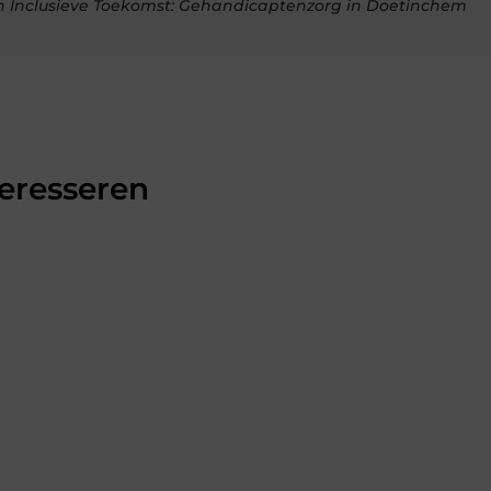
n Inclusieve Toekomst: Gehandicaptenzorg in Doetinchem
teresseren