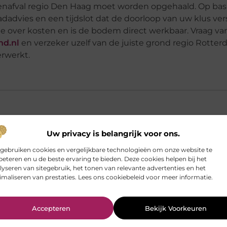
groenafval regio Den Haag moet worden opgehaald. Op bas
advies en een tijdslot dat de doorloop van uw klus vers
le over kosten en is de bodem direct werkbaar. Vraag v
d.nl
en verzeker uzelf van de juiste grond regio Rotterd
erwerkt.
Uw privacy is belangrijk voor ons.
chikt voor een nieuwe border of gazon?
 gebruiken cookies en vergelijkbare technologieën om onze website te
beteren en u de beste ervaring te bieden. Deze cookies helpen bij het
lyseren van sitegebruik, het tonen van relevante advertenties en het
imaliseren van prestaties. Lees ons cookiebeleid voor meer informatie.
laag voor een oprit of verharding?
Accepteren
Bekijk Voorkeuren
 hoeveel grond ik nodig heb?