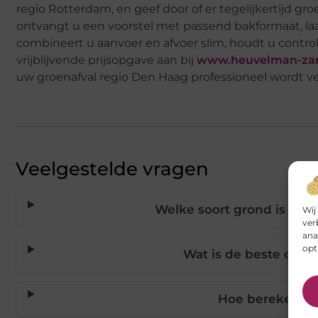
regio Rotterdam, en geef door of er tegelijkertijd 
ontvangt u een voorstel met passend bakformaat, laad
combineert u aanvoer en afvoer slim, houdt u contro
vrijblijvende prijsopgave aan bij
www.heuvelman-zan
uw groenafval regio Den Haag professioneel wordt v
Veelgestelde vragen
Welke soort grond is ges
Wij
ver
ana
opt
Wat is de beste onder
Hoe bereken ik