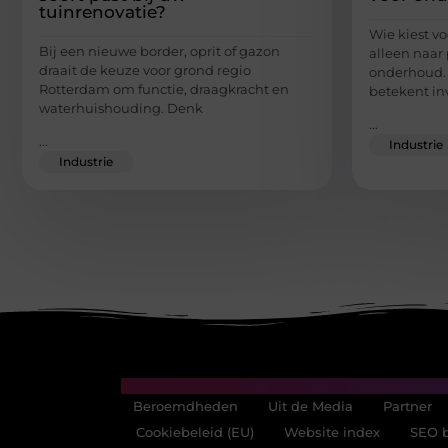
tuinrenovatie?
Wie kiest vo
Bij een nieuwe border, oprit of gazon
alleen naar 
draait de keuze voor grond regio
onderhoud. 
Rotterdam om functie, draagkracht en
betekent inv
waterhuishouding. Denk
...
...
Industrie
Industrie
Main Links
Beroemdheden
Uit de Media
Partner
Cookiebeleid (EU)
Website index
SEO b