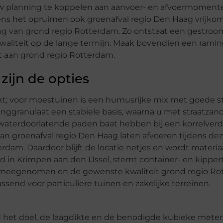
uw planning te koppelen aan aanvoer- en afvoermomenten
jdens het opruimen ook groenafval regio Den Haag vrijkomt
ing van grond regio Rotterdam. Zo ontstaat een gestroo
aliteit op de lange termijn. Maak bovendien een ramin
t aan grond regio Rotterdam.
zijn de opties
ikt; voor moestuinen is een humusrijke mix met goede s
granulaat een stabiele basis, waarna u met straatzand 
 waterdoorlatende paden baat hebben bij een korrelverd
kan groenafval regio Den Haag laten afvoeren tijdens dez
rdam. Daardoor blijft de locatie netjes en wordt materiaa
gd in Krimpen aan den IJssel, stemt container- en kipper
dt meegenomen en de gewenste kwaliteit grond regio R
end voor particuliere tuinen en zakelijke terreinen.
d het doel, de laagdikte en de benodigde kubieke mete