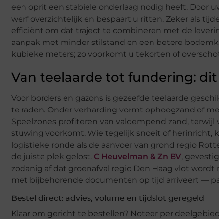
een oprit een stabiele onderlaag nodig heeft. Door 
werf overzichtelijk en bespaart u ritten. Zeker als ti
efficiënt om dat traject te combineren met de lever
aanpak met minder stilstand en een betere bodemkw
kubieke meters; zo voorkomt u tekorten of overscho
Van teelaarde tot fundering: dit 
Voor borders en gazons is gezeefde teelaarde gesch
te raden. Onder verharding vormt ophoogzand of meng
Speelzones profiteren van valdempend zand, terwijl
stuwing voorkomt. Wie tegelijk snoeit of herinricht, 
logistieke ronde als de aanvoer van grond regio Rotte
de juiste plek gelost.
C Heuvelman & Zn BV
, gevesti
zodanig af dat groenafval regio Den Haag vlot wor
met bijbehorende documenten op tijd arriveert — pass
Bestel direct: advies, volume en tijdslot geregeld
Klaar om gericht te bestellen? Noteer per deelgebie