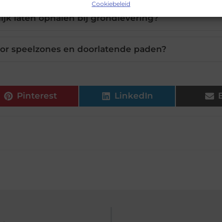
Cookiebeleid
lijk laten ophalen bij grondlevering?
oor speelzones en doorlatende paden?
Pinterest
LinkedIn