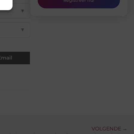
Registreer nu!
▼
▼
Email
VOLGENDE →